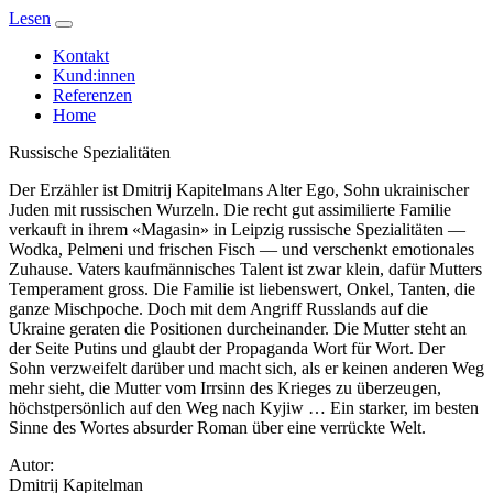
Lesen
Kontakt
Kund:innen
Referenzen
Home
Russische Spezialitäten
Der Erzähler ist Dmitrij Kapitelmans Alter Ego, Sohn ukrainischer
Juden mit russischen Wurzeln. Die recht gut assimilierte Familie
verkauft in ihrem «Magasin» in Leipzig russische Spezialitäten —
Wodka, Pelmeni und frischen Fisch — und verschenkt emotionales
Zuhause. Vaters kaufmännisches Talent ist zwar klein, dafür Mutters
Temperament gross. Die Familie ist liebenswert, Onkel, Tanten, die
ganze Mischpoche. Doch mit dem Angriff Russlands auf die
Ukraine geraten die Positionen durcheinander. Die Mutter steht an
der Seite Putins und glaubt der Propaganda Wort für Wort. Der
Sohn verzweifelt darüber und macht sich, als er keinen anderen Weg
mehr sieht, die Mutter vom Irrsinn des Krieges zu überzeugen,
höchstpersönlich auf den Weg nach Kyjiw … Ein starker, im besten
Sinne des Wortes absurder Roman über eine verrückte Welt.
Autor:
Dmitrij Kapitelman