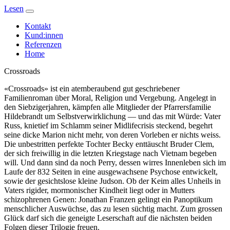
Lesen
Kontakt
Kund:innen
Referenzen
Home
Crossroads
«Crossroads» ist ein atemberaubend gut geschriebener
Familienroman über Moral, Religion und Vergebung. Angelegt in
den Siebzigerjahren, kämpfen alle Mitglieder der Pfarrersfamilie
Hildebrandt um Selbstverwirklichung — und das mit Würde: Vater
Russ, knietief im Schlamm seiner Midlifecrisis steckend, begehrt
seine dicke Marion nicht mehr, von deren Vorleben er nichts weiss.
Die unbestritten perfekte Tochter Becky enttäuscht Bruder Clem,
der sich freiwillig in die letzten Kriegstage nach Vietnam begeben
will. Und dann sind da noch Perry, dessen wirres Innenleben sich im
Laufe der 832 Seiten in eine ausgewachsene Psychose entwickelt,
sowie der gesichtslose kleine Judson. Ob der Keim alles Unheils in
Vaters rigider, mormonischer Kindheit liegt oder in Mutters
schizophrenen Genen: Jonathan Franzen gelingt ein Panoptikum
menschlicher Auswüchse, das zu lesen süchtig macht. Zum grossen
Glück darf sich die geneigte Leserschaft auf die nächsten beiden
Folgen dieser Trilogie freuen.