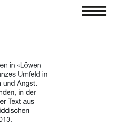
sten in «Löwen
anzes Umfeld in
n und Angst.
nden, in der
er Text aus
iddischen
013.